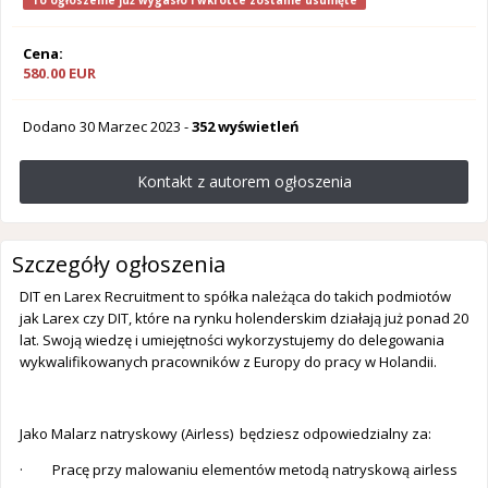
To ogłoszenie już wygasło i wkrótce zostanie usunięte
Cena:
580.00 EUR
Dodano
30 Marzec 2023
-
352 wyświetleń
Kontakt z autorem ogłoszenia
Szczegóły ogłoszenia
DIT en Larex Recruitment to spółka należąca do takich podmiotów
jak Larex czy DIT, które na rynku holenderskim działają już ponad 20
lat. Swoją wiedzę i umiejętności wykorzystujemy do delegowania
wykwalifikowanych pracowników z Europy do pracy w Holandii.
Jako Malarz natryskowy (Airless) będziesz odpowiedzialny za:
· Pracę przy malowaniu elementów metodą natryskową airless