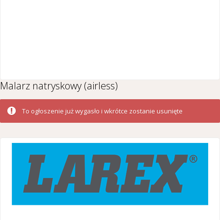
Malarz natryskowy (airless)
To ogłoszenie już wygasło i wkrótce zostanie usunięte