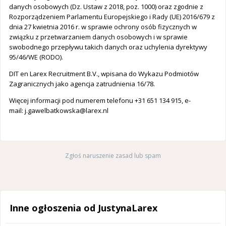
danych osobowych (Dz. Ustaw z 2018, poz. 1000) oraz zgodnie z
Rozporządzeniem Parlamentu Europejskiego i Rady (UE) 2016/679 z
dnia 27 kwietnia 2016 r. w sprawie ochrony osób fizycznych w
związku z przetwarzaniem danych osobowych i w sprawie
swobodnego przepływu takich danych oraz uchylenia dyrektywy
95/46/WE (RODO).
DIT en Larex Recruitment B.V., wpisana do Wykazu Podmiotów
Zagranicznych jako agencja zatrudnienia 16/78.
Więcej informacji pod numerem telefonu +31 651 134 915, e-
mail:
j.gawelbatkowska@larex.nl
Zgłoś naruszenie zasad lub spam
Inne ogłoszenia od JustynaLarex