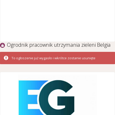
Ogrodnik pracownik utrzymania zieleni Belgia
To ogłoszenie już wygasło i wkrótce zostanie usunięte