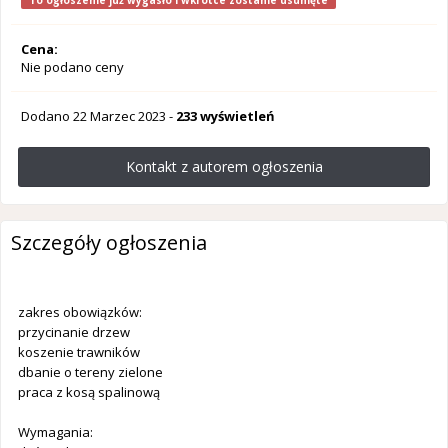
To ogłoszenie już wygasło i wkrótce zostanie usunięte
Cena:
Nie podano ceny
Dodano
22 Marzec 2023
-
233 wyświetleń
Kontakt z autorem ogłoszenia
Szczegóły ogłoszenia
zakres obowiązków:
przycinanie drzew
koszenie trawników
dbanie o tereny zielone
praca z kosą spalinową
Wymagania: