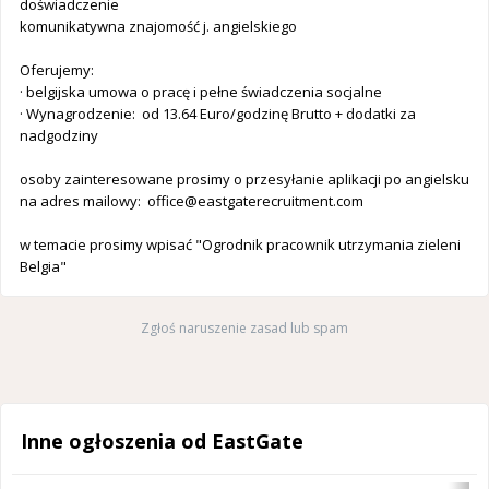
doświadczenie
komunikatywna znajomość j. angielskiego
Oferujemy:
· belgijska umowa o pracę i pełne świadczenia socjalne
· Wynagrodzenie: od 13.64 Euro/godzinę Brutto + dodatki za
nadgodziny
osoby zainteresowane prosimy o przesyłanie aplikacji po angielsku
na adres mailowy:
office@eastgaterecruitment.com
w temacie prosimy wpisać "Ogrodnik pracownik utrzymania zieleni
Belgia"
Zgłoś naruszenie zasad lub spam
Inne ogłoszenia od EastGate