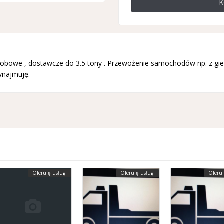
K
osobowe , dostawcze do 3.5 tony . Przewożenie samochodów np. z 
ynajmuję.
Oferuję usługi
Oferuję usługi
Oferuj