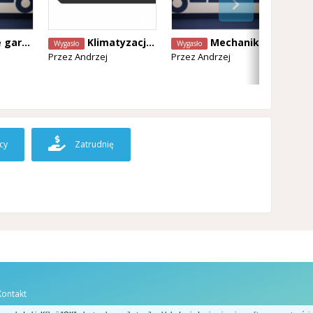
e - Laweta
Klimatyzacje samochodowe
Mechanika samochodowa laweta
Wygasło
Wygasło
Wyg
Przez
Andrzej
Przez
Andrzej
Prz
cy
Zatrudnię
Kontakt
Belgia.net