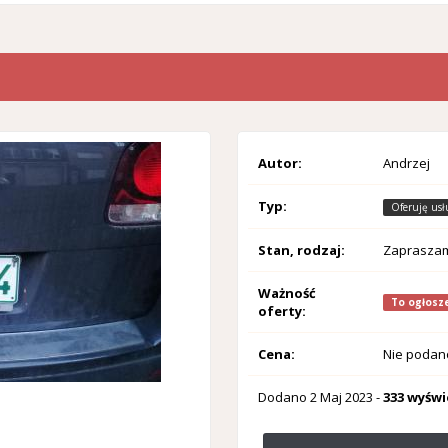
Autor:
Andrzej
Typ:
Oferuję usł
Stan, rodzaj:
Zaprasza
Ważność
To ogłosze
oferty:
Cena:
Nie podan
Dodano
2 Maj 2023
-
333 wyświ