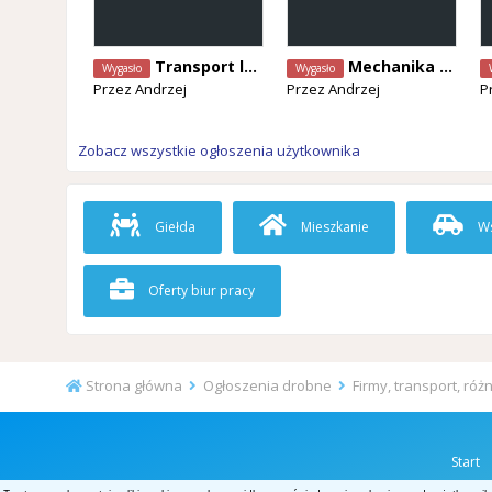
Transport laweta
Mechanika samochodowa laweta
Wygasło
Wygasło
Przez
Andrzej
Przez
Andrzej
P
Zobacz wszystkie ogłoszenia użytkownika
Giełda
Mieszkanie
Ws
Oferty biur pracy
Strona główna
Ogłoszenia drobne
Firmy, transport, róż
Start