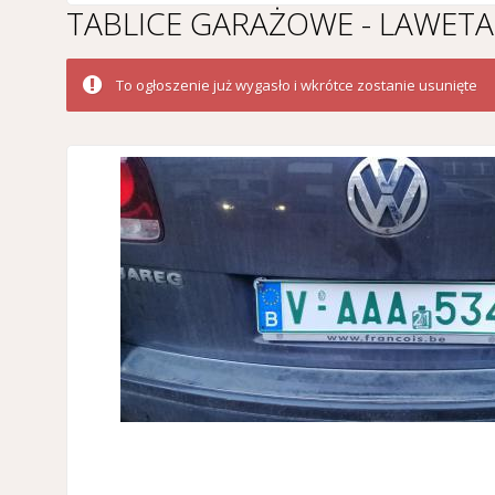
TABLICE GARAŻOWE - LAWETA
To ogłoszenie już wygasło i wkrótce zostanie usunięte