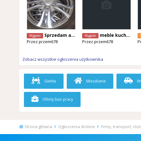
Sprzedam alufelgi
meble kuchenne na wymiar i nie tylko
Wygasło
Wygasło
Przez
przem678
Przez
przem678
P
Zobacz wszystkie ogłoszenia użytkownika
Giełda
Mieszkanie
Ws
Oferty biur pracy
Strona główna
Ogłoszenia drobne
Firmy, transport, róż