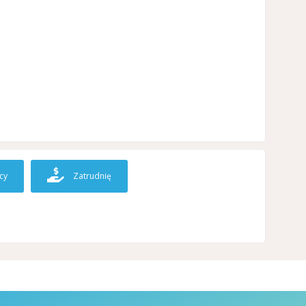
cy
Zatrudnię