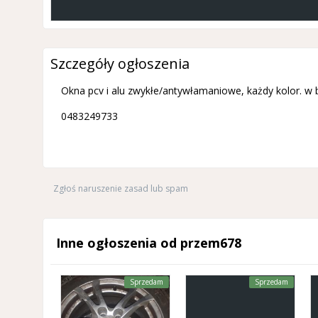
Szczegóły ogłoszenia
Okna pcv i alu zwykłe/antywłamaniowe, każdy kolor. w 
0483249733
Zgłoś naruszenie zasad lub spam
Inne ogłoszenia od przem678
Sprzedam
Sprzedam