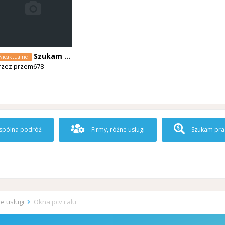
Szukam pomocnika
Nieaktualne
rzez
przem678
pólna podróż
Firmy, różne usługi
Szukam pra
ne usługi
Okna pcv i alu