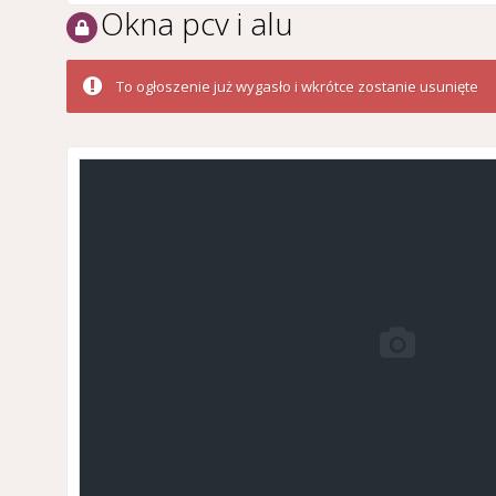
Okna pcv i alu
To ogłoszenie już wygasło i wkrótce zostanie usunięte