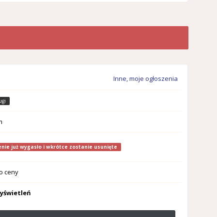
Inne, moje ogłoszenia
ugi
m
nie już wygasło i wkrótce zostanie usunięte
o ceny
wyświetleń