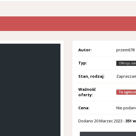
Autor:
przem678
Typ:
Oferuję usł
Stan, rodzaj:
Zaprasza
Ważność
To ogłosze
oferty:
Cena:
Nie podan
Dodano
20 Marzec 2023
-
351 