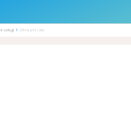
ne usługi
Okna pcv i alu