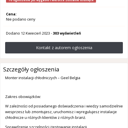
To ogłoszenie już wygasło i wkrótce zostanie usunięte
Cena:
Nie podano ceny
Dodano
12 Kwiecień 2023
-
303 wyświetleń
Kontakt z autorem ogłoszenia
Szczegóły ogłoszenia
Monter instalacji chłodniczych – Geel Belgia
Zakres obowiązków:
W zależności od posiadanego doświadczenia i wiedzy samodzielnie
wesprzesz lub zmontujesz, uruchomisz i wyregulujesz instalacje
chłodnicze u różnych klientów z różnych branż.
Sprawdzenie szczelności i testowanie instalacji