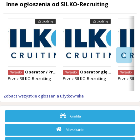
Inne ogłoszenia od SILKO-Recruiting
Zatrudnię
Zatrudnię
Operator / Programista CNC Mazak – Alken, Belgia
Operator giętarki CNC – Staden, Belgia
Operator Ma
Wygasło
Wygasło
Wygasło
Przez
SILKO-Recruiting
Przez
SILKO-Recruiting
Przez
SILKO
Zobacz wszystkie ogłoszenia użytkownika
Giełda
Mieszkanie