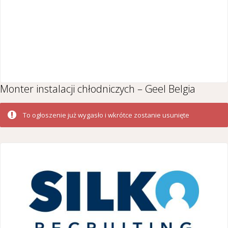
Monter instalacji chłodniczych – Geel Belgia
To ogłoszenie już wygasło i wkrótce zostanie usunięte