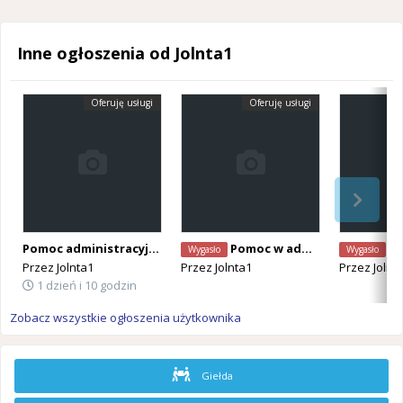
Inne ogłoszenia od Jolnta1
Oferuję usługi
Oferuję usługi
Pomoc administracyjna w języku francuskim
Pomoc w administracji tlumaczenia
Szafka
Wygasło
Wygasło
Przez
Jolnta1
Przez
Jolnta1
Przez
Jolnt
1 dzień i 10 godzin
Zobacz wszystkie ogłoszenia użytkownika
Giełda