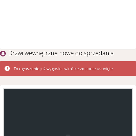
Drzwi wewnętrzne nowe do sprzedania
To ogłoszenie już wygasło i wkrótce zostanie usunięte