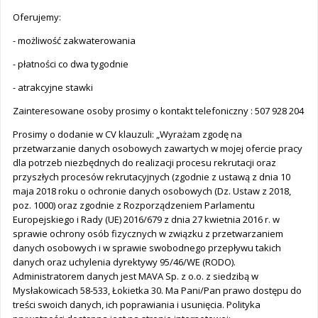
Oferujemy:
- możliwość zakwaterowania
- płatności co dwa tygodnie
- atrakcyjne stawki
Zainteresowane osoby prosimy o kontakt telefoniczny : 507 928 204
Prosimy o dodanie w CV klauzuli: „Wyrażam zgodę na
przetwarzanie danych osobowych zawartych w mojej ofercie pracy
dla potrzeb niezbędnych do realizacji procesu rekrutacji oraz
przyszłych procesów rekrutacyjnych (zgodnie z ustawą z dnia 10
maja 2018 roku o ochronie danych osobowych (Dz. Ustaw z 2018,
poz. 1000) oraz zgodnie z Rozporządzeniem Parlamentu
Europejskiego i Rady (UE) 2016/679 z dnia 27 kwietnia 2016 r. w
sprawie ochrony osób fizycznych w związku z przetwarzaniem
danych osobowych i w sprawie swobodnego przepływu takich
danych oraz uchylenia dyrektywy 95/46/WE (RODO).
Administratorem danych jest MAVA Sp. z o.o. z siedzibą w
Mysłakowicach 58-533, Łokietka 30. Ma Pani/Pan prawo dostępu do
treści swoich danych, ich poprawiania i usunięcia. Polityka