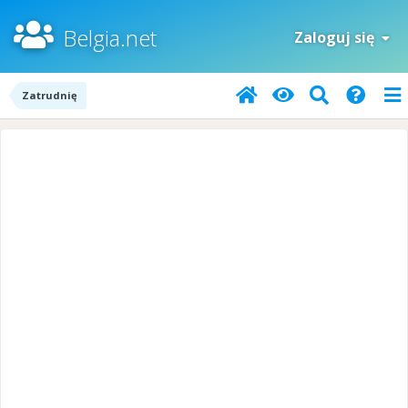
Belgia.net
Zaloguj się
Zatrudnię