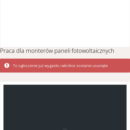
Praca dla monterów paneli fotowoltaicznych
To ogłoszenie już wygasło i wkrótce zostanie usunięte