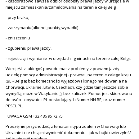
- każdorazowo zawsze odbiór osobisty prawa jazdy w urzędzie w
miejscu zamieszkania/zameldowania na terenie całej Belgii.
- przy braku,
- zatrzymaniu(alkohol,punkty,wypadki)
- zniszczeniu
- zgubieniu prawa jazdy,
- rejestracji i wymianie w urzędach i gminach na terenie całej Belgii.
Wiec jeśli z jakiegoś powodu masz problemy z prawem jazdy
udzielę pomocy administracyjnej - prawnej, na terenie całego kraju
(BE - Belgia) bez konieczności wyjazdów i lipnego meldowania na
Chorwacji, Ukrainie, Litwie, Czechach, czy gdzie tam jeszcze sobie
wymyślą, może w Watykanie ;), bez zaliczek. Pomoc jest skierowana
do osób - obywateli PL posiadających Numer NN BE, oraz numer
PESEL PL.
UWAGA GSM +32 486 95 72 75
Proszę nie przychodzić, z tematami typu zdałem w Chorwacji lub
Ukrainie i nie chcą mi wymienić dokumentu - jak w bajki uwierzyłeś/
łaś to nie mój problem.