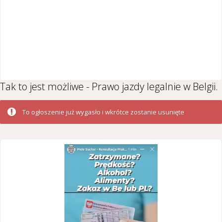
Tak to jest możliwe - Prawo jazdy legalnie w Belgii.
To ogłoszenie już wygasło i wkrótce zostanie usunięte