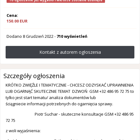
To ogłoszenie już wygasło i wkrótce zostanie usunięte
Cena:
150.00 EUR
Dodano
8 Grudzień 2022
-
710 wyświetleń
Kontakt z autorem ogłoszenia
Szczegóły ogłoszenia
KRÓTKO ZWIĘŹLE I TEMATYCZNIE - CHCESZ ODZYSKAĆ UPRAWNIENIA
LUB OGARNĄĆ SKUTECZNIE TEMAT DZWOŃ GSM +32 486 95 72 75 to
tylko jest start tematu/ analiza dokumentów lub
ściągniecie informacji potrzebnych do ogarnięcia sprawy.
Piotr Suchar - skuteczne konsultacje GSM +32 486 95
72 75
z woli wyjaśnienia: